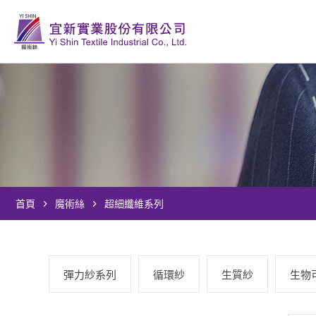
首頁
魔術絲
超細纖維系列
彈力紗系列
循環紗
生質紗
生物