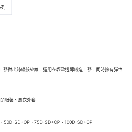
系列
工藝撚出絲縷般紗線，運用在輕盈透薄織造工藝，同時擁有彈性
休閒服裝、風衣外套
、50D-SD+OP、75D-SD+OP、100D-SD+OP