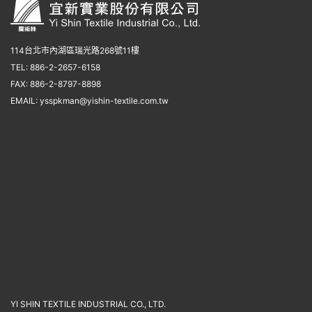
114台北市內湖區瑞光路268號11樓
TEL: 886-2-2657-6158
FAX: 886-2-8797-8898
EMAIL:
ysspkman@yishin-textile.com.tw
YI SHIN TEXTILE INDUSTRIAL CO., LTD.