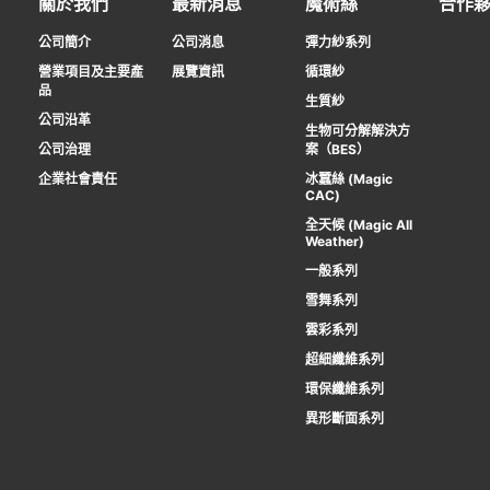
關於我們
最新消息
魔術絲
合作
公司簡介
公司消息
彈力紗系列
營業項目及主要產
展覽資訊
循環紗
品
生質紗
公司沿革
生物可分解解決方
公司治理
案（BES）
企業社會責任
冰蠶絲 (Magic
CAC)
全天候 (Magic All
Weather)
一般系列
雪舞系列
雲彩系列
超細纖維系列
環保纖維系列
異形斷面系列