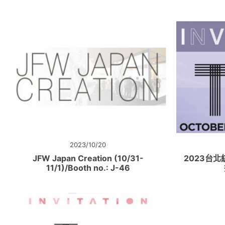
2023/10/20
JFW Japan Creation (10/31-
2023台北紡
11/1)/Booth no.: J-46