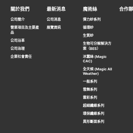
關於我們
最新消息
魔術絲
合作
公司簡介
公司消息
彈力紗系列
營業項目及主要產
展覽資訊
循環紗
品
生質紗
公司沿革
生物可分解解決方
公司治理
案（BES）
企業社會責任
冰蠶絲 (Magic
CAC)
全天候 (Magic All
Weather)
一般系列
雪舞系列
雲彩系列
超細纖維系列
環保纖維系列
異形斷面系列