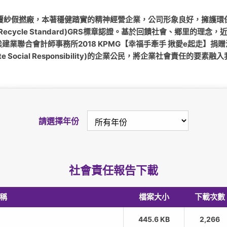
覆紗假撚廠，本著穩健踏實的精神經營企業，公司形象良好，擁護環
 Recycle Standard)GRS標章認證。基於回饋社會、鄉里的
建業聯合會計師事務所2018 KPMG【幸福手牽手 揪愛e起走】捐
te Social Responsibility)的企業公民，將企業社會責任的
請選擇年份
社會責任報告下載
稱
檔案大小
下載次數
445.6 KB
2,266