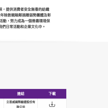
保，提供消費者安全無毒的紡織
理念，近年除敦親睦鄰捐贈弱勢團體及彰
贈活動，努力成為一個善盡環境保
要素融入我們日常活動和企業文化中。
連結
下載
立恩威國際驗證股份有
限公司