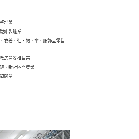
整理業
纖維製造業
、衣著、鞋、帽、傘、服飾品零售
廠房開發租售業
鎮、新社區開發業
顧問業