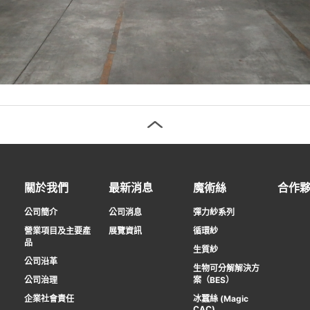
關於我們
最新消息
魔術絲
合作
公司簡介
公司消息
彈力紗系列
營業項目及主要產
展覽資訊
循環紗
品
生質紗
公司沿革
生物可分解解決方
公司治理
案（BES）
企業社會責任
冰蠶絲 (Magic
CAC)