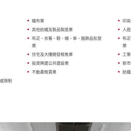
織布業
印染
其他紡織及製品製造業
人造
布疋、衣著、鞋、帽、傘、服飾品批發
布疋
業
業
住宅及大樓開發租售業
工業
投資興建公共建設業
新市
不動產租賃業
紡織
止或限制