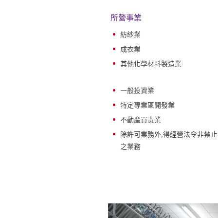
所營事業
紡紗業
成衣業
其他化學材料製造業
一般投資業
特定專業區開發業
不動產買责業
除許可業務外,得經營法令非禁
之業務